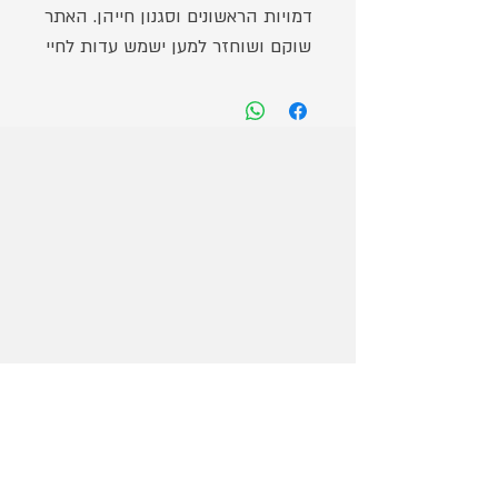
דמויות הראשונים וסגנון חייהן. האתר
שוקם ושוחזר למען ישמש עדות לחיי
האיכרים בימי העלייה הראשונה
באתר המשוחזר
באר אנטיליה ייחודית.
בוסתן פורח בצמחי ארץ ישראל.
צפייה בתכנית אורקולית מרגשת בתמונות
והמחזה.
תצוגות שונות – חפצים מ"עליית הגג",
מסמכים ותמונות
דרך הלחם – "תהליכי גידול הדגן"
במקום תוכלו ליהנות מסיור עצמי בליווי
אישי, טיול עם ערך מוסף, חיבור בין דורי.
פעילויות באופן עצמי: פינת תלבושות
התקופה, פינת ציור, טחינת חיטה באבני