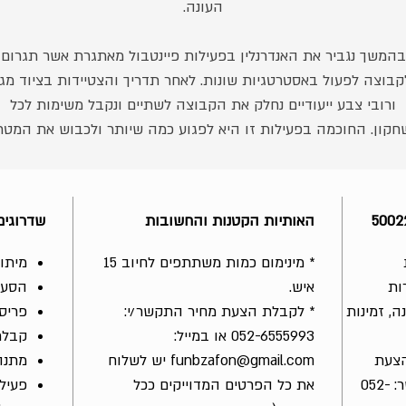
העונה.
בהמשך נגביר את האנדרנלין בפעילות פיינטבול מאתגרת אשר תגרום
קבוצה לפעול באסטרטגיות שונות. לאחר תדריך והצטיידות בציוד מגן
ורובי צבע ייעודיים נחלק את הקבוצה לשתיים ונקבל משימות לכל
חקון. החוכמה בפעילות זו היא לפגוע כמה שיותר ולכבוש את המטר
של כל משימה. פעילות הפיינטבול הנה מחשבתית, מגבשת, עוזרת
לפיתוח חשיבה קבוצתית ופיתוח ערכים נוספים בין אישיים.
האותיות הקטנות והחשובות
שדרוגים
בסיום נגיע למסעדה / ארוחת שטח (בהתאם לבחירת הלקוח) ונקנח
בארוחה טעימה במיוחד.
* מינימום כמות משתתפים לחיוב 15
מיתוג
ות
איש.
הסעו
*כמובן שניתן לשדרג ולהעשיר את החבילה בתוספות ושידרוגים לפי
ה, זמינות
* לקבלת הצעת מחיר התקשר/י:
פריס
הצורך ולבקשת הלקוח.
052-6555993 או במייל:
קבלת
הצעת
funbzafon@gmail.com יש לשלוח
מתנה
מחיר שנתאים לכם אישית צור/י קשר: 052-
את כל הפרטים המדוייקים ככל
פעילו