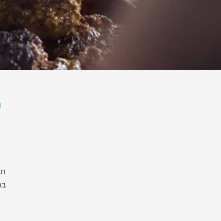
ה
תד
בר